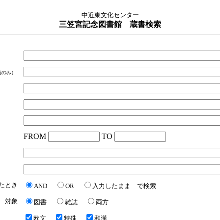
中近東文化センター
三笠宮記念図書館 蔵書検索
誌のみ）
FROM
TO
たとき
AND
OR
入力したまま で検索
対象
図書
雑誌
両方
欧文
特殊
和漢