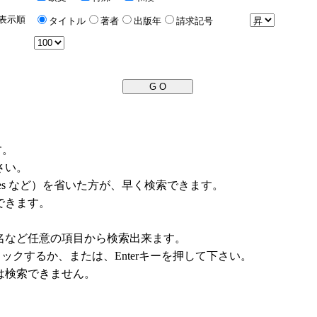
表示順
タイトル
著者
出版年
請求記号
す。
さい。
la, les など）を省いた方が、早く検索できます。
できます。
名など任意の項目から検索出来ます。
リックするか、または、Enterキーを押して下さい。
は検索できません。